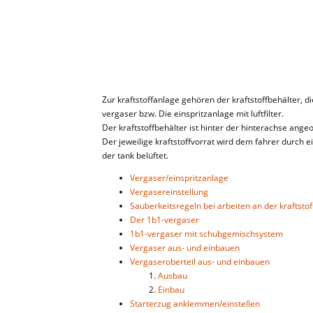
Zur kraftstoffanlage gehören der kraftstoffbehälter, die
vergaser bzw. Die einspritzanlage mit luftfilter.
Der kraftstoffbehälter ist hinter der hinterachse ange
Der jeweilige kraftstoffvorrat wird dem fahrer durch 
der tank belüftet.
Vergaser/einspritzanlage
Vergasereinstellung
Sauberkeitsregeln bei arbeiten an der kraftsto
Der 1b1-vergaser
1b1-vergaser mit schubgemischsystem
Vergaser aus- und einbauen
Vergaseroberteil aus- und einbauen
Ausbau
Einbau
Starterzug anklemmen/einstellen