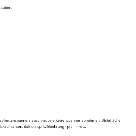
hrauben.
s kettenspanners abschrauben. Kettenspanner abnehmen. Dichtfläche
uf achten, daß die spritzölbohrung - pfeil - fre ...