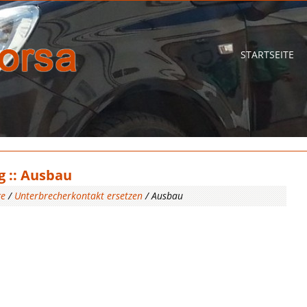
STARTSEITE
g :: Ausbau
ge
/
Unterbrecherkontakt ersetzen
/ Ausbau