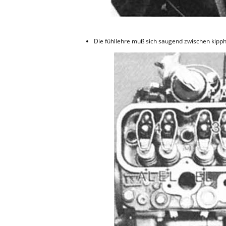
Die fühllehre muß sich saugend zwischen kipp