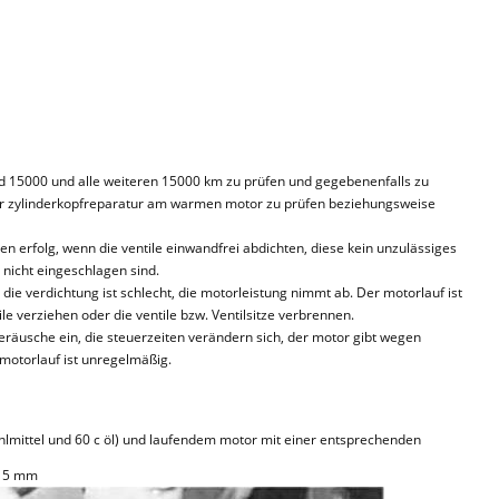
nd 15000 und alle weiteren 15000 km zu prüfen und gegebenenfalls zu
einer zylinderkopfreparatur am warmen motor zu prüfen beziehungsweise
en erfolg, wenn die ventile einwandfrei abdichten, diese kein unzulässiges
 nicht eingeschlagen sind.
 die verdichtung ist schlecht, die motorleistung nimmt ab. Der motorlauf ist
le verziehen oder die ventile bzw. Ventilsitze verbrennen.
eräusche ein, die steuerzeiten verändern sich, der motor gibt wegen
 motorlauf ist unregelmäßig.
ühlmittel und 60 c öl) und laufendem motor mit einer entsprechenden
,15 mm