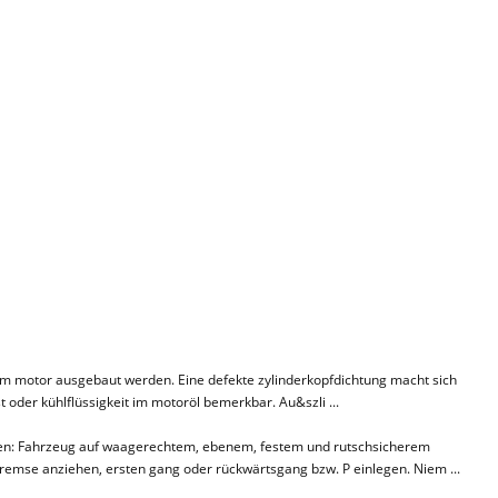
m motor ausgebaut werden. Eine defekte zylinderkopfdichtung macht sich
st oder kühlflüssigkeit im motoröl bemerkbar. Au&szli ...
ten: Fahrzeug auf waagerechtem, ebenem, festem und rutschsicherem
remse anziehen, ersten gang oder rückwärtsgang bzw. P einlegen. Niem ...