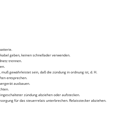
atterie.
lfekabel geben, keinen schnellader verwenden.
dnetz trennen.
en.
 muß gewährleistet sein, daß die zündung in ordnung ist, d. H.
ten entsprechen.
euergerät ausbauen.
chten.
eingeschalteter zündung abziehen oder aufstecken.
orgung für das steuerrelais unterbrechen. Relaisstecker abziehen.