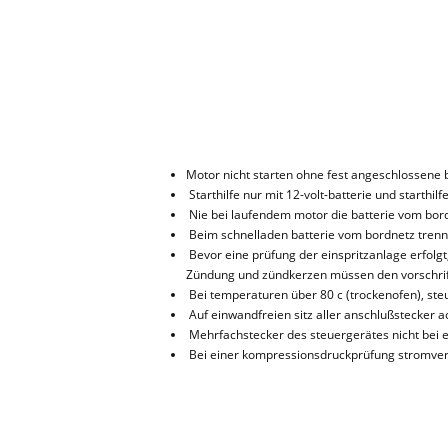
Motor nicht starten ohne fest angeschlossene b
Starthilfe nur mit 12-volt-batterie und starthi
Nie bei laufendem motor die batterie vom bor
Beim schnelladen batterie vom bordnetz trenn
Bevor eine prüfung der einspritzanlage erfolgt,
Zündung und zündkerzen müssen den vorschrif
Bei temperaturen über 80 c (trockenofen), st
Auf einwandfreien sitz aller anschlußstecker a
Mehrfachstecker des steuergerätes nicht bei 
Bei einer kompressionsdruckprüfung stromvers