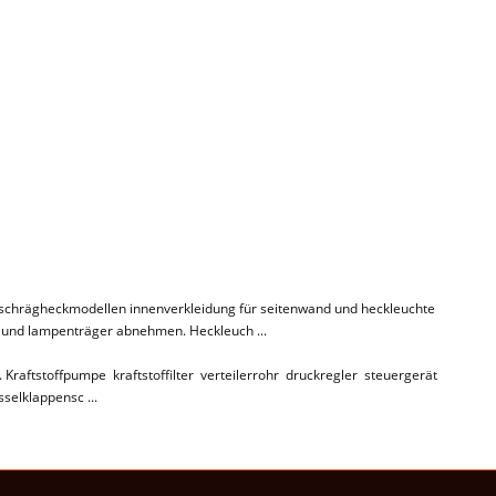
schrägheckmodellen innenverkleidung für seitenwand und heckleuchte
und lampenträger abnehmen. Heckleuch ...
. Kraftstoffpumpe kraftstoffilter verteilerrohr druckregler steuergerät
sselklappensc ...