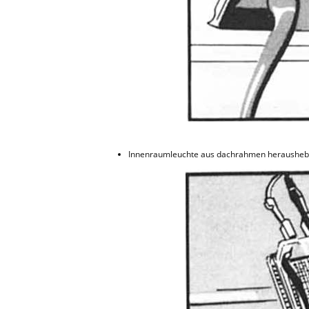
Innenraumleuchte aus dachrahmen herausheb