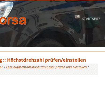
STARTSEITE
 :: Höchstdrehzahl prüfen/einstellen
or
/
Leerlaufdrehzahl/höchstdrehzahl prüfen und einstellen
/