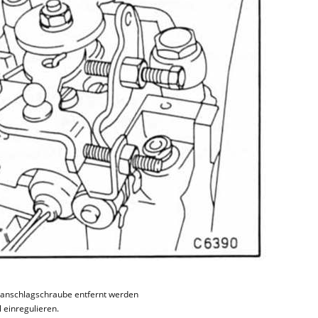
er anschlagschraube entfernt werden
 einregulieren.