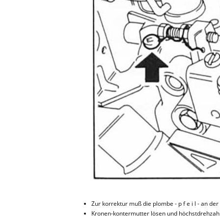
Zur korrektur muß die plombe - p f e i l - an d
Kronen-kontermutter lösen und höchstdrehzahl