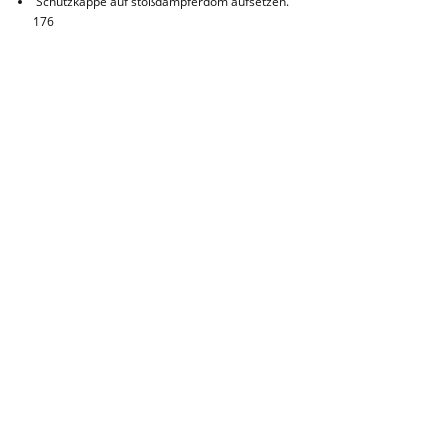
Schutzkappe auf stoßdämpferdom aufsetzen.
176