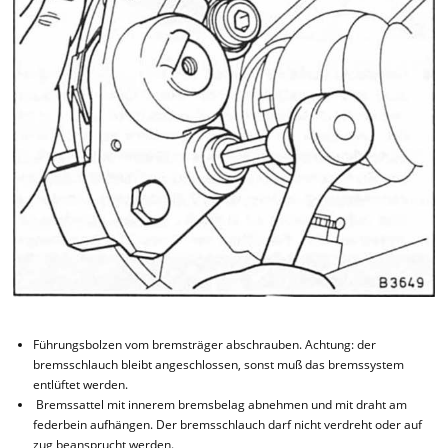
Führungsbolzen vom bremsträger abschrauben. Achtung: der
bremsschlauch bleibt angeschlossen, sonst muß das bremssystem
entlüftet werden.
Bremssattel mit innerem bremsbelag abnehmen und mit draht am
federbein aufhängen. Der bremsschlauch darf nicht verdreht oder auf
zug beansprucht werden.