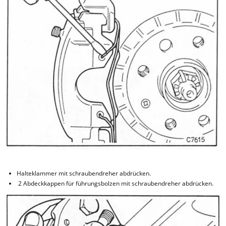
Halteklammer mit schraubendreher abdrücken.
2 Abdeckkappen für führungsbolzen mit schraubendreher abdrücken.