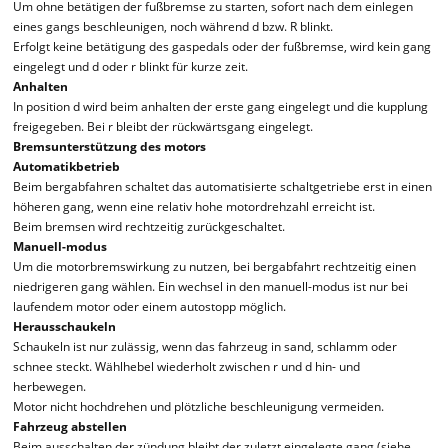
Um ohne betätigen der fußbremse zu starten, sofort nach dem einlegen
eines gangs beschleunigen, noch während d bzw. R blinkt.
Erfolgt keine betätigung des gaspedals oder der fußbremse, wird kein gang
eingelegt und d oder r blinkt für kurze zeit.
Anhalten
In position d wird beim anhalten der erste gang eingelegt und die kupplung
freigegeben. Bei r bleibt der rückwärtsgang eingelegt.
Bremsunterstützung des motors
Automatikbetrieb
Beim bergabfahren schaltet das automatisierte schaltgetriebe erst in einen
höheren gang, wenn eine relativ hohe motordrehzahl erreicht ist.
Beim bremsen wird rechtzeitig zurückgeschaltet.
Manuell-modus
Um die motorbremswirkung zu nutzen, bei bergabfahrt rechtzeitig einen
niedrigeren gang wählen. Ein wechsel in den manuell-modus ist nur bei
laufendem motor oder einem autostopp möglich.
Herausschaukeln
Schaukeln ist nur zulässig, wenn das fahrzeug in sand, schlamm oder
schnee steckt. Wählhebel wiederholt zwischen r und d hin- und
herbewegen.
Motor nicht hochdrehen und plötzliche beschleunigung vermeiden.
Fahrzeug abstellen
Beim ausschalten der zündung bleibt der zuletzt eingelegte gang (siehe