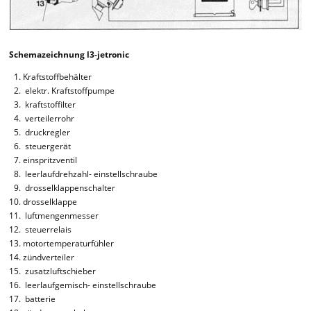
Schemazeichnung l3-jetronic
Kraftstoffbehälter
elektr. Kraftstoffpumpe
kraftstoffilter
verteilerrohr
druckregler
steuergerät
einspritzventil
leerlaufdrehzahl- einstellschraube
drosselklappenschalter
drosselklappe
luftmengenmesser
steuerrelais
motortemperaturfühler
zündverteiler
zusatzluftschieber
leerlaufgemisch- einstellschraube
batterie