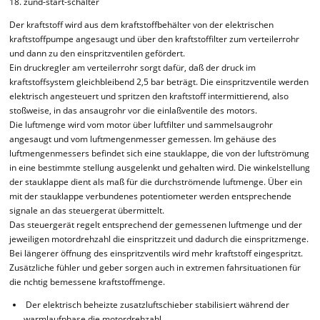
zünd-start-schalter
Der kraftstoff wird aus dem kraftstoffbehälter von der elektrischen
kraftstoffpumpe angesaugt und über den kraftstoffilter zum verteilerrohr
und dann zu den einspritzventilen gefördert.
Ein druckregler am verteilerrohr sorgt dafür, daß der druck im
kraftstoffsystem gleichbleibend 2,5 bar beträgt. Die einspritzventile werden
elektrisch angesteuert und spritzen den kraftstoff intermittierend, also
stoßweise, in das ansaugrohr vor die einlaßventile des motors.
Die luftmenge wird vom motor über luftfilter und sammelsaugrohr
angesaugt und vom luftmengenmesser gemessen. Im gehäuse des
luftmengenmessers befindet sich eine stauklappe, die von der luftströmung
in eine bestimmte stellung ausgelenkt und gehalten wird. Die winkelstellung
der stauklappe dient als maß für die durchströmende luftmenge. Über ein
mit der stauklappe verbundenes potentiometer werden entsprechende
signale an das steuergerat übermittelt.
Das steuergerät regelt entsprechend der gemessenen luftmenge und der
jeweiligen motordrehzahl die einspritzzeit und dadurch die einspritzmenge.
Bei längerer öffnung des einspritzventils wird mehr kraftstoff eingespritzt.
Zusätzliche fühler und geber sorgen auch in extremen fahrsituationen für
die nchtig bemessene kraftstoffmenge.
Der elektrisch beheizte zusatzluftschieber stabilisiert während der
warmlaufphase die motordrehzahl.