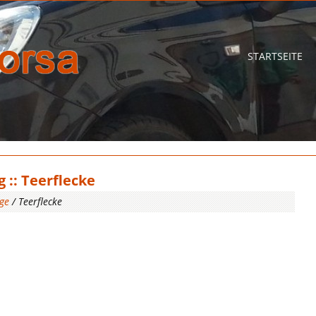
STARTSEITE
 :: Teerflecke
ge
/ Teerflecke