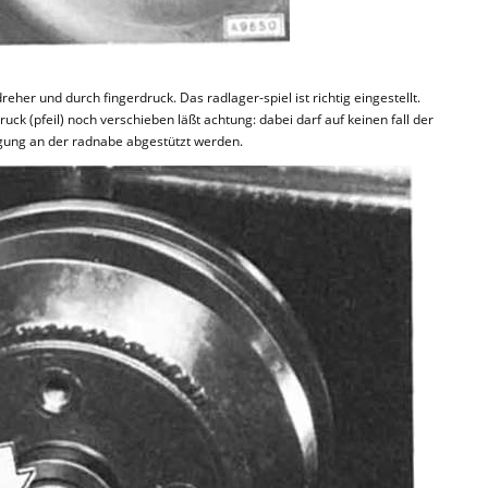
eher und durch fingerdruck. Das radlager-spiel ist richtig eingestellt.
ck (pfeil) noch verschieben läßt achtung: dabei darf auf keinen fall der
ung an der radnabe abgestützt werden.