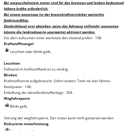
Bei ausgeschaltetem motor sind für das bremsen und lenken bedeutend
höhere kräfte erforderlich.
Bei einem autostopp ist der bremskraftverstärker weiterhin
funktionsfähig.
Zündschlüssel erst abziehen, wenn das fahrzeug stillsteht; ansonsten
könnte die lenkradsperre unerwartet aktiviert werden.
Vor dem aufsuchen einer werkstatt den ölstand prüfen 198.
Kraftstoffmangel
Leuchtet oder blinkt gelb.
Leuchten
Füllstand im kraftstofftank ist zu niedrig.
Blinken
Kraftstoffvorrat aufgebraucht. Sofort tanken. Tank nie leer fahren.
Katalysator 146.
Entlüftung der dieselkraftstoffanlage 204.
Wegfahrsperre
Blinkt gelb.
Störung der wegfahrsperre. Der motor kann nicht gestartet werden.
Reduzierte motorleistung