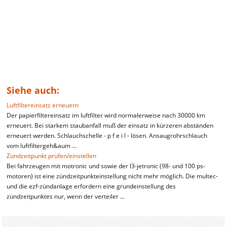
Siehe auch:
Luftfiltereinsatz erneuern
Der papierfiltereinsatz im luftfilter wird normalerweise nach 30000 km
erneuert. Bei starkem staubanfall muß der einsatz in kürzeren abständen
erneuert werden. Schlauchschelle - p f e i l - lösen. Ansaugrohrschlauch
vom luftfiltergeh&aum ...
Zündzeitpunkt prüfen/einstellen
Bei fahrzeugen mit motronic und sowie der l3-jetronic (98- und 100 ps-
motoren) ist eine zündzeitpunkteinstellung nicht mehr möglich. Die multec-
und die ezf-zündanlage erfordern eine grundeinstellung des
zündzeitpunktes nur, wenn der verteiler ...