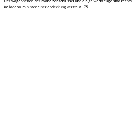
Der wagenheber, der radbolzenschlüssel und einige werkzeuge sind rechts
im laderaum hinter einer abdeckung verstaut 75.